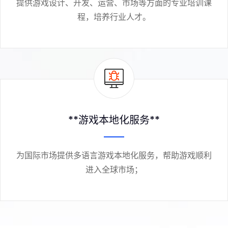
提供游戏设计、开发、运营、市场等方面的专业培训课
程，培养行业人才。
**游戏本地化服务**
为国际市场提供多语言游戏本地化服务，帮助游戏顺利
进入全球市场；