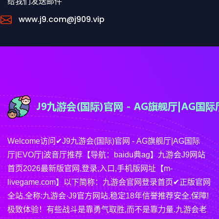
给我们发送邮件
www.j9.com@j909.vip
Welcome访问✔J9九游会(国际)官网 - AG旗舰厅|AG国际
厅|EVO厅|波音厅推荐【导航：baidu典ag】九游会J9网站
首页2026最新版官网,登录,入口,手机版网址【m-
livegame.com】以下简称：九游会官网登录首页✔正版官网
全站,全称:九游会·J9官方网站,稳定18年信誉推荐安全.保障!
极致体验！有些战斗是靠勇气取胜,而不是靠力量.九游会老