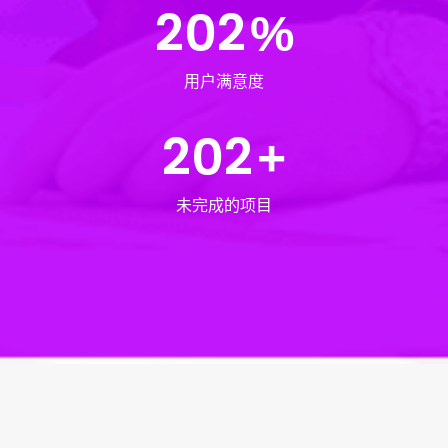
202
%
用户满意度
202
+
未完成的项目