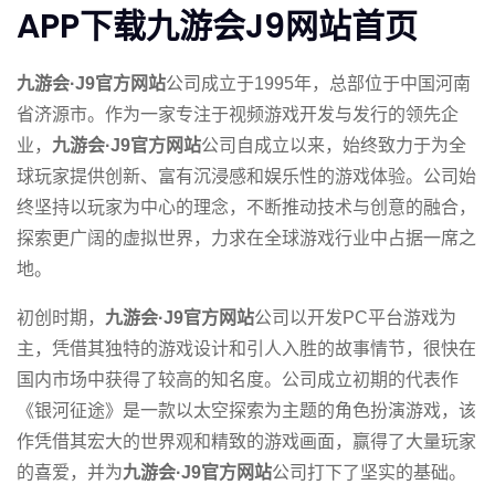
APP下载九游会J9网站首页
九游会·J9官方网站
公司成立于1995年，总部位于中国河南
省济源市。作为一家专注于视频游戏开发与发行的领先企
业，
九游会·J9官方网站
公司自成立以来，始终致力于为全
球玩家提供创新、富有沉浸感和娱乐性的游戏体验。公司始
终坚持以玩家为中心的理念，不断推动技术与创意的融合，
探索更广阔的虚拟世界，力求在全球游戏行业中占据一席之
地。
初创时期，
九游会·J9官方网站
公司以开发PC平台游戏为
主，凭借其独特的游戏设计和引人入胜的故事情节，很快在
国内市场中获得了较高的知名度。公司成立初期的代表作
《银河征途》是一款以太空探索为主题的角色扮演游戏，该
作凭借其宏大的世界观和精致的游戏画面，赢得了大量玩家
的喜爱，并为
九游会·J9官方网站
公司打下了坚实的基础。