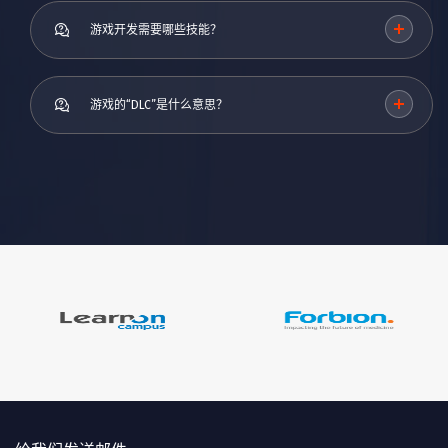
游戏开发需要哪些技能？
游戏的“DLC”是什么意思？