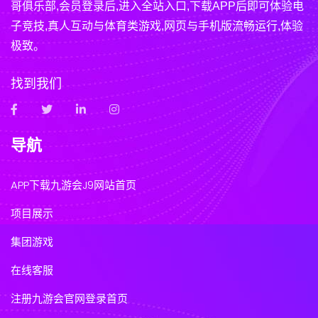
哥俱乐部,会员登录后,进入全站入口,下载APP后即可体验电
子竞技,真人互动与体育类游戏,网页与手机版流畅运行,体验
极致。
找到我们
导航
APP下载九游会J9网站首页
项目展示
集团游戏
在线客服
注册九游会官网登录首页