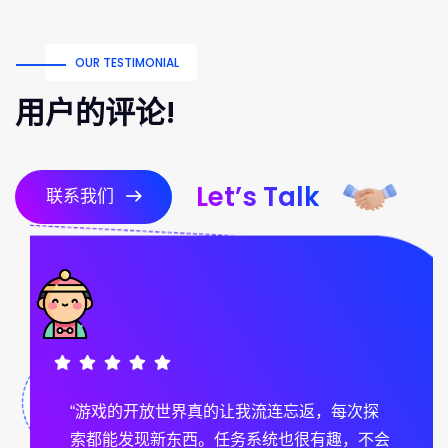
OUR TESTIMONIAL
用户的评论!
Let’s Talk
联系我们
“游戏的开放世界真的让我流连忘返，每次探
索都能发现新东西。任务系统也很有趣，不会