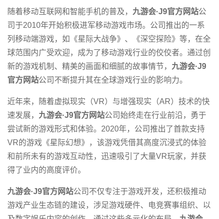
随着移动互联网和智能手机的普及，
九游会·J9官方网站
公
司于2010年开始积极进军移动游戏市场。公司推出的一系
列移动端游戏，如《星际大战争》、《深空探险》等，在全
球范围内广受欢迎，成为了移动游戏行业的佼佼者。通过创
新的游戏机制、精美的画面和细腻的故事情节，
九游会·J9
官方网站
公司不断提升其在全球游戏行业的影响力。
近年来，随着虚拟现实（VR）与增强现实（AR）技术的快
速发展，
九游会·J9官方网站
公司始终走在行业前沿，勇于
尝试新的游戏形式和体验。2020年，公司推出了首款支持
VR的游戏《星际幻想》，该游戏凭借其高度沉浸式的体验
和前所未有的游戏互动性，迅速吸引了大量VR玩家，并获
得了业内的高度评价。
九游会·J9官方网站
公司不仅专注于游戏开发，还积极推动
游戏产业生态链的建设，涉足游戏硬件、电竞赛事组织、以
及数字娱乐内容的创作。通过这些多元化的布局，
九游会