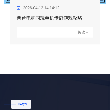
2026-04-12 14:14:12
两台电脑同玩单机传奇游戏攻略
阅读
FAQ'S