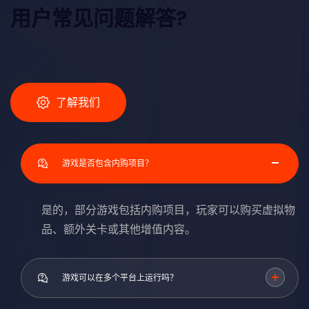
用户常见问题解答?
了解我们
游戏是否包含内购项目？
是的，部分游戏包括内购项目，玩家可以购买虚拟物
品、额外关卡或其他增值内容。
游戏可以在多个平台上运行吗？